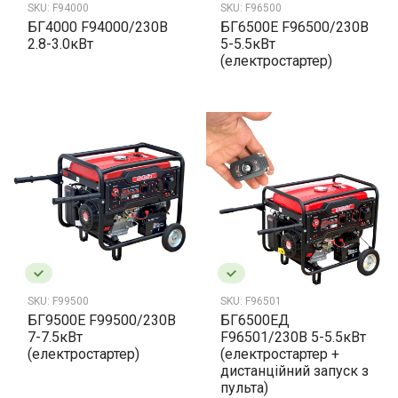
SKU:
F94000
SKU:
F96500
БГ4000 F94000/230В
БГ6500Е F96500/230В
2.8-3.0кВт
5-5.5кВт
(електростартер)
SKU:
F99500
SKU:
F96501
БГ9500Е F99500/230В
БГ6500ЕД
7-7.5кВт
F96501/230В 5-5.5кВт
(електростартер)
(електростартер +
дистанційний запуск з
пульта)