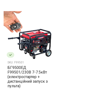
SKU:
F99501
БГ9500ЕД
F99501/230В 7-7.5кВт
(електростартер +
дистанційний запуск з
пульта)