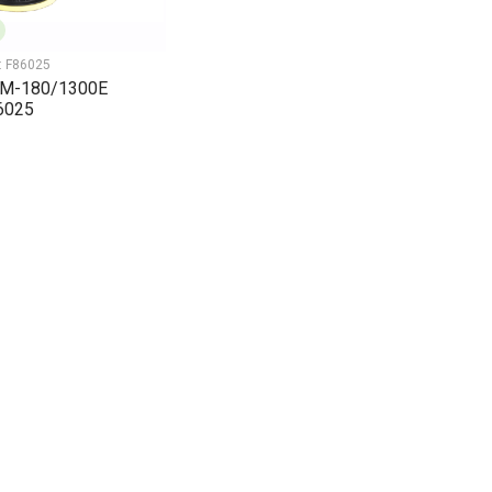
:
F86025
М-180/1300Е
6025