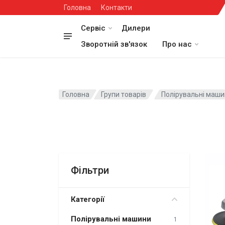
Головна
Контакти
Сервіс
Дилери
Зворотній зв'язок
Про нас
Головна
Групи товарів
Полірувальні маш
Фільтри
Категорії
Полірувальні машини
1