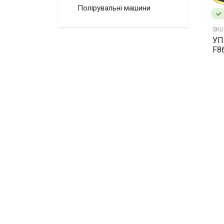
Полірувальні машини
SKU
УП
F8