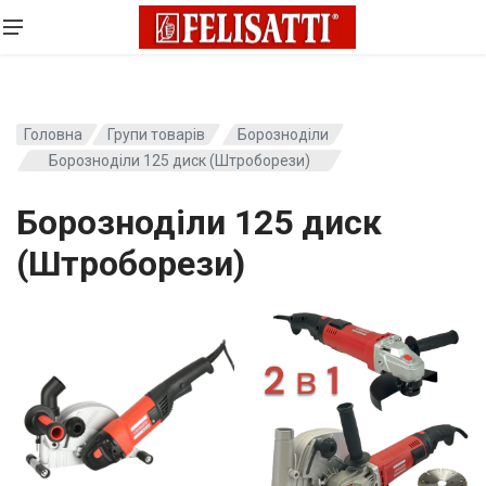
Головна
Групи товарів
Борозноділи
Борозноділи 125 диск (Штроборези)
Борозноділи 125 диск
(Штроборези)