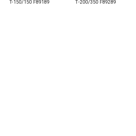
T-150/150 F89189
Т-200/350 F89289