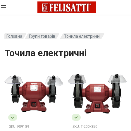
Головна
Групи товарів
Точила електричні
Точила електричні
SKU:
F89189
SKU:
Т-200/350