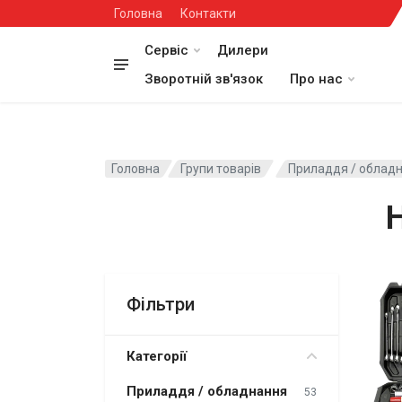
Головна
Контакти
Сервіс
Дилери
Зворотній зв'язок
Про нас
Головна
Групи товарів
Приладдя / обладн
Фільтри
Категорії
Приладдя / обладнання
53