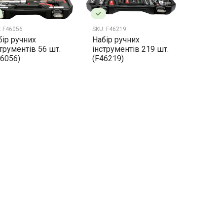
:
F46056
SKU:
F46219
бір ручних
Набір ручних
струментів 56 шт.
інструментів 219 шт.
46056)
(F46219)