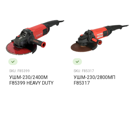
SKU:
F85399
SKU:
F85317
УШМ-230/2400М
УШМ-230/2800MП
F85399 HEAVY DUTY
F85317