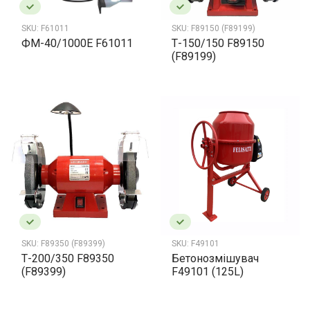
SKU:
F61011
SKU:
F89150 (F89199)
ФМ-40/1000Е F61011
Т-150/150 F89150
(F89199)
SKU:
F89350 (F89399)
SKU:
F49101
Т-200/350 F89350
Бетонозмішувач
(F89399)
F49101 (125L)