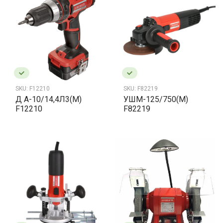
SKU:
F12210
SKU:
F82219
Д А-10/14,4Л3(М)
УШМ-125/750(M)
F12210
F82219