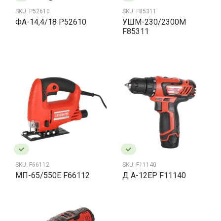
SKU:
P52610
SKU:
F85311
ФА-14,4/18 P52610
УШМ-230/2300М
F85311
SKU:
F11140
SKU:
F66112
Д А-12ЕР F11140
МП-65/550Е F66112